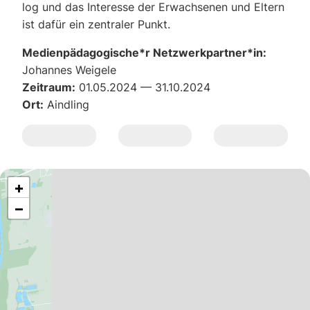
log und das Inter­es­se der Erwach­se­nen und Eltern
ist dafür ein zen­tra­ler Punkt.
Medienpädagogische*r Netzwerkpartner*in:
Johan­nes Wei­ge­le
Zeitraum:
01.05.2024 — 31.10.2024
Ort:
Aind­ling
+
−