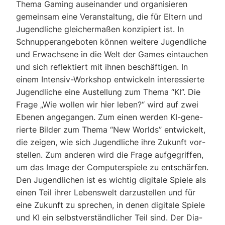
The­ma Gam­ing aus­ein­an­der und orga­ni­sie­ren
gemein­sam eine Ver­an­stal­tung, die für Eltern und
Jugend­li­che glei­cher­ma­ßen kon­zi­piert ist. In
Schnup­per­an­ge­bo­ten kön­nen wei­te­re Jugend­li­che
und Erwach­se­ne in die Welt der Games ein­tau­chen
und sich reflek­tiert mit ihnen beschäf­ti­gen. In
einem Inten­siv-Work­shop ent­wi­ckeln inter­es­sier­te
Jugend­li­che eine Aus­tel­lung zum The­ma “KI”. Die
Fra­ge „Wie wol­len wir hier leben?“ wird auf zwei
Ebe­nen ange­gan­gen. Zum einen wer­den KI-gene­
rier­te Bil­der zum The­ma “New Worlds” ent­wi­ckelt,
die zei­gen, wie sich Jugend­li­che ihre Zukunft vor­
stel­len. Zum ande­ren wird die Fra­ge auf­ge­grif­fen,
um das Image der Com­pu­ter­spie­le zu ent­schär­fen.
Den Jugend­li­chen ist es wich­tig digi­ta­le Spie­le als
einen Teil ihrer Lebens­welt dar­zu­stel­len und für
eine Zukunft zu spre­chen, in denen digi­ta­le Spie­le
und KI ein selbst­ver­ständ­li­cher Teil sind. Der Dia­