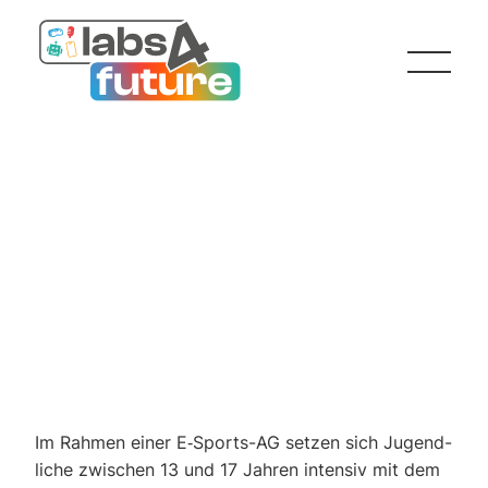
Hin­ter den Pixeln —
Ein Gamer ist kein
NPC
Im Rah­men einer E‑S­ports-AG set­zen sich Jugend­
li­che zwi­schen 13 und 17 Jah­ren inten­siv mit dem