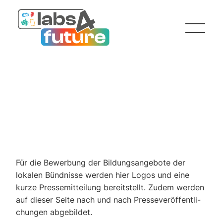
Pres­se
Für die Bewer­bung der Bil­dungs­an­ge­bo­te der
loka­len Bünd­nis­se wer­den hier Logos und eine
kur­ze Pres­se­mit­tei­lung bereit­stellt. Zudem wer­den
auf die­ser Sei­te nach und nach Pres­se­ver­öf­fent­li­
chun­gen abge­bil­det.