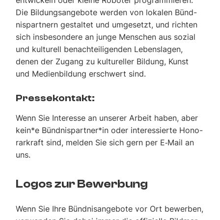
Die Bil­dungs­an­ge­bo­te wer­den von loka­len Bünd­
nis­part­nern gestal­tet und umge­setzt, und rich­ten
sich ins­be­son­de­re an jun­ge Men­schen aus sozi­al
und kul­tu­rell benach­tei­li­gen­den Lebens­la­gen,
denen der Zugang zu kul­tu­rel­ler Bil­dung, Kunst
und Medi­en­bil­dung erschwert sind.
Pres­se­kon­takt:
Wenn Sie Inter­es­se an unse­rer Arbeit haben, aber
kein*e Bündnispartner*in oder inter­es­sier­te Hono­
rar­kraft sind, mel­den Sie sich gern per E‑Mail an
uns.
Logos zur Bewer­bung
Wenn Sie Ihre Bünd­nis­an­ge­bo­te vor Ort bewer­ben,