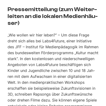
Pres­se­mit­tei­lung (zum Wei­ter­
lei­ten an die loka­len Medi­en­häu­
ser)
„Wie wol­len wir hier leben?“ – Um die­se Fra­ge
dreht sich alles bei Labs4Future, einer Initia­ti­ve
des JFF – Insti­tut für Medi­en­päd­ago­gik im Rah­men
des bun­des­wei­ten För­der­pro­gramms „Kul­tur macht
stark“. In den kos­ten­lo­sen und nie­der­schwel­li­gen
Ange­bo­ten von Labs4Future beschäf­ti­gen sich
Kin­der und Jugend­li­che zwi­schen 10 und 18 Jah­
ren mit dem Auf­wach­sen in einer digi­ta­li­sier­ten
Welt. In den medi­en­prak­ti­schen Work­shops
erschaf­fen sie bei­spiels­wei­se Zukunfts­vi­sio­nen in
3D, schrei­ben Rap­songs über Zukunfts­wün­sche
oder dre­hen Fil­me dazu. Sie kön­nen eige­ne Spie­le
ent­wi­ckeln oder klei­ne Robo­ter pro­gram­mie­ren.