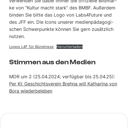
ver­wen­den Sie dabei immer die offi­zi­el­le Bild­mar­
ke von “Kul­tur macht stark” des BMBF. Außer­dem
bin­den Sie bit­te das Logo von Labs4Future und
des JFF ein. Die Icons unse­rer medi­en­päd­ago­gi­
schen Schwer­punk­te kön­nen Sie gern zusätz­lich
nut­zen.
Logos L4F für Bündnisse
Her­un­ter­la­den
Stim­men aus den Medi­en
MDR um 2 (25.04.2024; ver­füg­bar bis 25.04.25):
Per KI: Geschichts­ver­ein Breh­na will Katha­ri­na von
Bora wie­der­be­le­ben