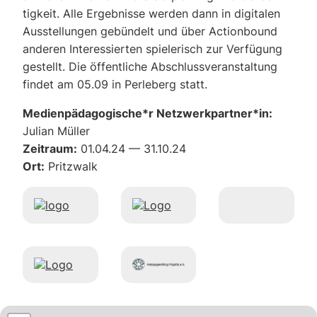
tig­keit. Alle Ergeb­nis­se wer­den dann in digi­ta­len
Aus­stel­lun­gen gebün­delt und über Action­bound
ande­ren Inter­es­sier­ten spie­le­risch zur Ver­fü­gung
gestellt. Die öffent­li­che Abschluss­ver­an­stal­tung
fin­det am 05.09 in Per­le­berg statt.
Medienpädagogische*r Netzwerkpartner*in:
Juli­an Mül­ler
Zeitraum:
01.04.24 — 31.10.24
Ort:
Pritz­walk