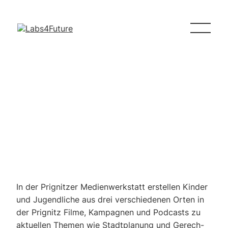
Pri­g­nit­zer Medi­en­
werk­statt
In der Pri­g­nit­zer Medi­en­werk­statt erstel­len Kin­der
und Jugend­li­che aus drei ver­schie­de­nen Orten in
der Pri­g­nitz Fil­me, Kam­pa­gnen und Pod­casts zu
aktu­el­len The­men wie Stadt­pla­nung und Gerech­